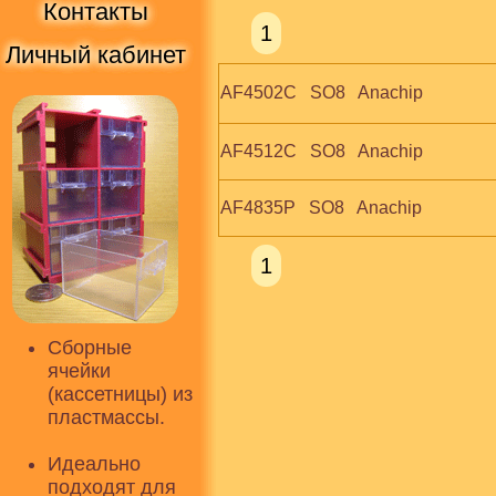
Контакты
1
Личный кабинет
AF4502C   SO8   Anachip
AF4512C   SO8   Anachip
AF4835P   SO8   Anachip
1
Сборные
ячейки
(кассетницы) из
пластмассы.
Идеально
подходят для