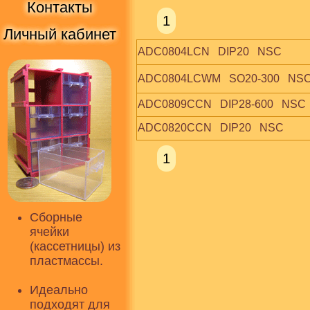
Контакты
1
Личный кабинет
ADC0804LCN   DIP20   NSC
ADC0804LCWM   SO20-300   NS
ADC0809CCN   DIP28-600   NSC
ADC0820CCN   DIP20   NSC
1
Сборные
ячейки
(кассетницы) из
пластмассы.
Идеально
подходят для