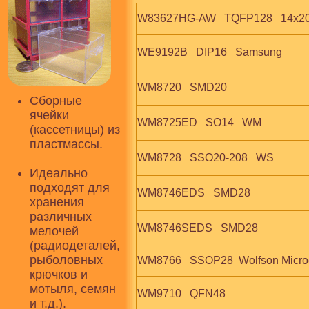
W83627HG-AW   TQFP128   14x2
WE9192B   DIP16   Samsung
WM8720   SMD20
Сборные
ячейки
WM8725ED   SO14   WM
(кассетницы) из
пластмассы.
WM8728   SSO20-208   WS
Идеально
подходят для
WM8746EDS   SMD28
хранения
различных
WM8746SEDS   SMD28
мелочей
(радиодеталей,
рыболовных
WM8766   SSOP28  Wolfson Microe
крючков и
мотыля, семян
WM9710   QFN48
и т.д.).