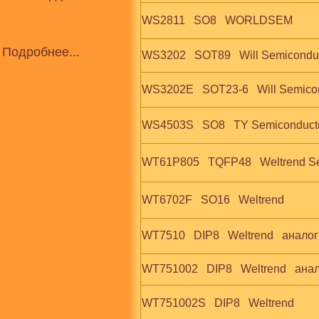
WS2811   SO8   WORLDSEM
Подробнее...
WS3202   SOT89   Will Semicondu
WS3202E   SOT23-6   Will Semicon
WS4503S   SO8   TY Semiconduct
WT61P805   TQFP48   Weltrend S
WT6702F   SO16   Weltrend
WT7510   DIP8   Weltrend   анал
WT751002   DIP8   Weltrend   ан
WT751002S   DIP8   Weltrend