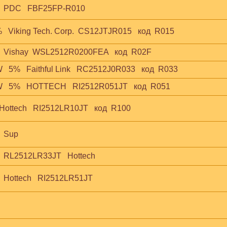
   PDC   FBF25FP-R010
   Viking Tech. Corp.  CS12JTJR015   код  R015
   Vishay  WSL2512R0200FEA   код  R02F
  5%   Faithful Link   RC2512J0R033   код  R033
W   5%   HOTTECH   RI2512R051JT   код  R051
 Hottech   RI2512LR10JT   код  R100
  Sup
   RL2512LR33JT   Hottech
  Hottech   RI2512LR51JT