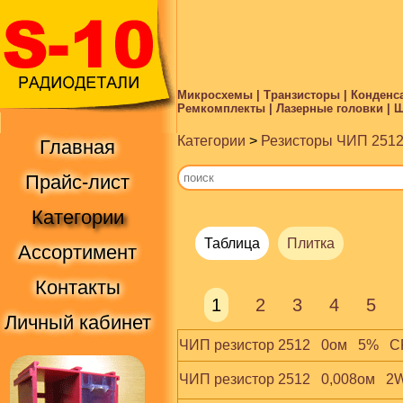
Микросхемы | Транзисторы | Конденса
Ремкомплекты | Лазерные головки | Ше
Категории
>
Резисторы ЧИП 2512
Главная
Прайс-лист
Категории
Таблица
Плитка
Ассортимент
Контакты
1
2
3
4
5
Личный кабинет
ЧИП резистор 2512   0ом   5%   
ЧИП резистор 2512   0,008ом   2