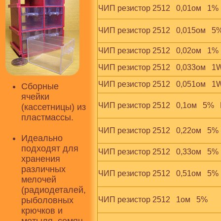
ЧИП резистор 2512   0,01ом   1%
ЧИП резистор 2512   0,015ом   5%
ЧИП резистор 2512   0,02ом   1%
ЧИП резистор 2512   0,033ом   1W 
ЧИП резистор 2512   0,051ом   1
Сборные
ячейки
ЧИП резистор 2512   0,1ом   5%  
(кассетницы) из
пластмассы.
ЧИП резистор 2512   0,22ом   5% 
Идеально
подходят для
ЧИП резистор 2512   0,33ом   5%
хранения
различных
ЧИП резистор 2512   0,51ом   5% 
мелочей
(радиодеталей,
рыболовных
ЧИП резистор 2512   1ом   5%
крючков и