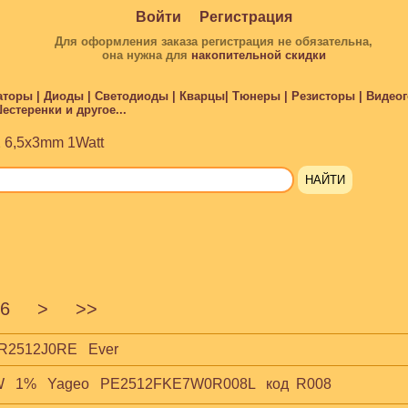
Войти
Регистрация
Для оформления заказа регистрация не обязательна,
она нужна для
накопительной скидки
торы | Диоды | Светодиоды | Кварцы| Тюнеры | Резисторы | Видеого
стеренки и другое...
 6,5x3mm 1Watt
6
>
>>
CR2512J0RE   Ever
W   1%   Yageo   PE2512FKE7W0R008L   код  R008