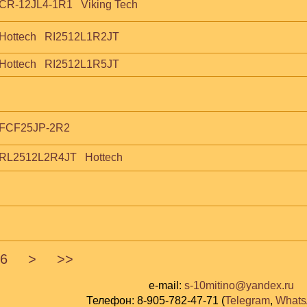
 CR-12JL4-1R1   Viking Tech
 Hottech   RI2512L1R2JT 
 Hottech   RI2512L1R5JT 
  FCF25JP-2R2
  RL2512L2R4JT   Hottech
6
>
>>
e-mail:
s-10mitino@yandex.ru
Телефон: 8-905-782-47-71 (
Telegram
,
What