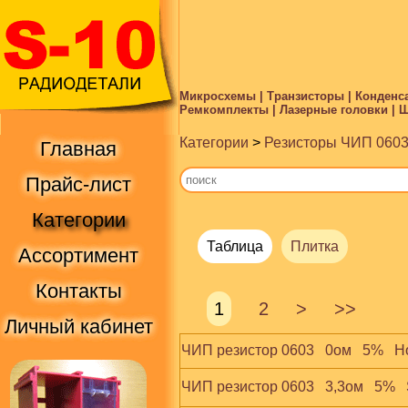
Микросхемы | Транзисторы | Конденса
Ремкомплекты | Лазерные головки | Ше
Категории
>
Резисторы ЧИП 0603
Главная
Прайс-лист
Категории
Таблица
Плитка
Ассортимент
Контакты
1
2
>
>>
Личный кабинет
ЧИП резистор 0603   0ом   5%   H
ЧИП резистор 0603   3,3ом   5% 