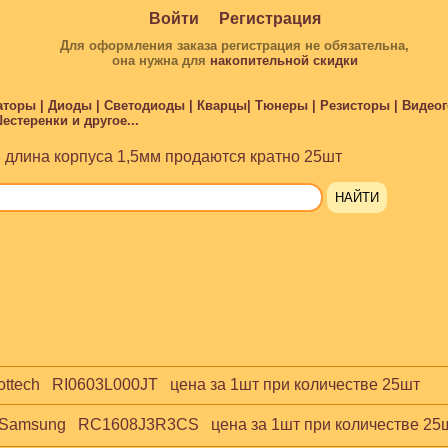
Войти
Регистрация
Для оформления заказа регистрация не обязательна,
она нужна для
накопительной скидки
торы | Диоды | Светодиоды | Кварцы| Тюнеры | Резисторы | Видеого
стеренки и другое...
 длина корпуса 1,5мм продаются кратно 25шт
ottech   RI0603L000JT   цена за 1шт при количестве 25шт
  Samsung   RC1608J3R3CS   цена за 1шт при количестве 25