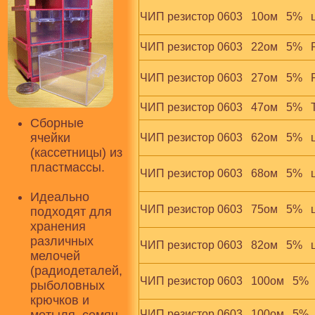
ЧИП резистор 0603   10ом   5%  
ЧИП резистор 0603   22ом   5%   
ЧИП резистор 0603   27ом   5%   
ЧИП резистор 0603   47ом   5% 
Сборные
ячейки
ЧИП резистор 0603   62ом   5%  
(кассетницы) из
пластмассы.
ЧИП резистор 0603   68ом   5%  
Идеально
ЧИП резистор 0603   75ом   5%  
подходят для
хранения
различных
ЧИП резистор 0603   82ом   5%  
мелочей
(радиодеталей,
ЧИП резистор 0603   100ом   5%  
рыболовных
крючков и
ЧИП резистор 0603   100ом   5%  