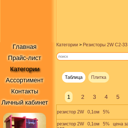
Категории
>
Резисторы 2W С2-33
Главная
Прайс-лист
Категории
Таблица
Плитка
Ассортимент
Контакты
1
2
3
4
5
Личный кабинет
резистор 2W   0,1ом   5%
резистор 2W   0,1ом   5%   цена з