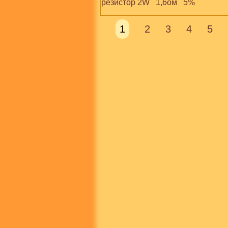
резистор 2W   1,6ом   5%
1
2
3
4
5