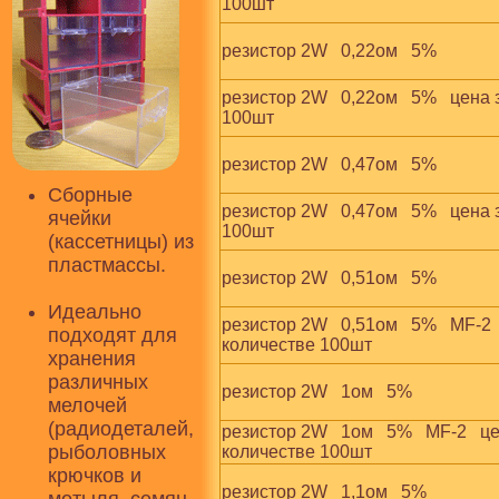
100шт
резистор 2W   0,22ом   5%
резистор 2W   0,22ом   5%   цена 
100шт
резистор 2W   0,47ом   5%
Сборные
резистор 2W   0,47ом   5%   цена 
ячейки
100шт
(кассетницы) из
пластмассы.
резистор 2W   0,51ом   5%
Идеально
резистор 2W   0,51ом   5%   MF-2 
подходят для
количестве 100шт
хранения
различных
резистор 2W   1ом   5%
мелочей
(радиодеталей,
резистор 2W   1ом   5%   MF-2   ц
рыболовных
количестве 100шт
крючков и
резистор 2W   1,1ом   5%