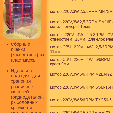
мотор,220V,3W,2,5/3RPM,MN73M
мотор,220V,3W,2,5/3RPM,SM16F
метал,полусрез,15мм
мотор   220V   4W   2,5-3RPM   C
отверстием   18мм   для ёлок,элек
Сборные
мотор СВЧ   220V   4W   2,5/3RPM 
ячейки
11мм
(кассетницы) из
мотор СВЧ   220V   4W   5/6RPM 
пластмассы.
крест 9мм
Идеально
мотор,220V,3W,5/6RPM,M2LJ49Z
подходят для
хранения
различных
мотор,220V,3W,5/6RPM,SSM-16
мелочей
(радиодеталей,
мотор,220V,3W,5/6RPM,TYC50-5
рыболовных
крючков и
мотор,220V,4W,2,5/3RPM,AM-03