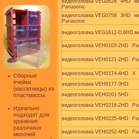
видеоголовка VEG0626   4HD   мот
Panasonic
видеоголовка VEG0758   3HD   мот
Panasonic
видеоголовка VEG1612-D,6HD,мо
видеоголовка VEH0103-2HD   Pa
видеоголовка VEH0121-2HD   Pa
видеоголовка VEH0174-4HD   X
Сборные
ячейки
видеоголовка VEH0177-3HD
(кассетницы) из
видеоголовка VEH0201-5HD
пластмассы.
видеоголовка VEH0218-2HD   Pa
Идеально
подходят для
видеоголовка VEH0225-4HD   Pa
хранения
различных
видеоголовка VEH0252-4HD   Pa
мелочей