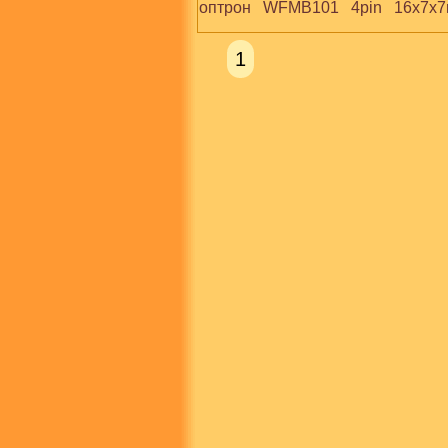
оптрон   WFMB101   4pin   16x7x
1