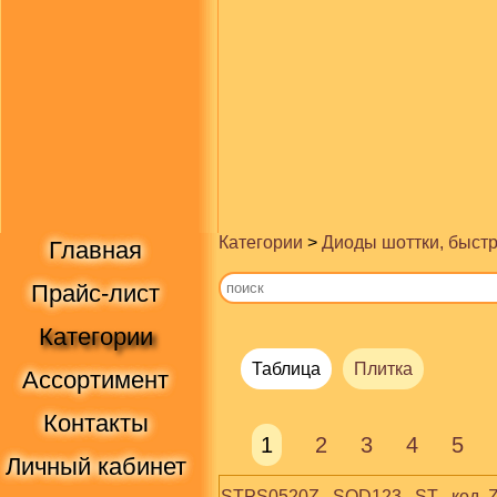
Категории
>
Диоды шоттки, быст
Главная
Прайс-лист
Категории
Таблица
Плитка
Ассортимент
Контакты
1
2
3
4
5
Личный кабинет
STPS0520Z   SOD123   ST   код  