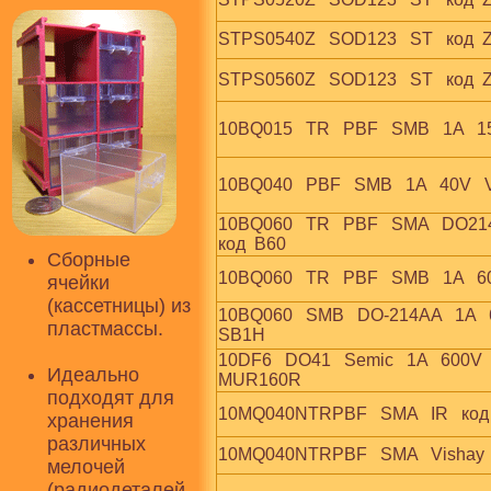
STPS0540Z   SOD123   ST   код  
STPS0560Z   SOD123   ST   код  
10BQ015   TR   PBF   SMB   1A   1
10BQ040   PBF   SMB   1A   40V   
10BQ060   TR   PBF   SMA   DO214AC
код  B60
Сборные
10BQ060   TR   PBF   SMB   1A   60
ячейки
(кассетницы) из
10BQ060   SMB   DO-214AA   1A   
пластмассы.
SB1H
10DF6   DO41   Semic   1A   600V  
Идеально
MUR160R
подходят для
10MQ040NTRPBF   SMA   IR   код  
хранения
различных
10MQ040NTRPBF   SMA   Vishay   к
мелочей
(радиодеталей,