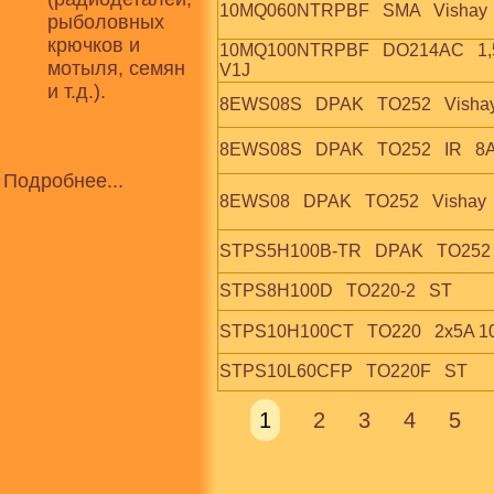
10MQ060NTRPBF   SMA   Vishay  
рыболовных
крючков и
10MQ100NTRPBF   DO214AC   1,5A  
мотыля, семян
V1J
и т.д.).
8EWS08S   DPAK   TO252   Vishay 
8EWS08S   DPAK   TO252   IR   8A
Подробнее...
8EWS08   DPAK   TO252   Vishay  
STPS5H100B-TR   DPAK   TO252  
STPS8H100D   TO220-2   ST
STPS10H100CT   TO220   2x5A 10
STPS10L60CFP   TO220F   ST
1
2
3
4
5