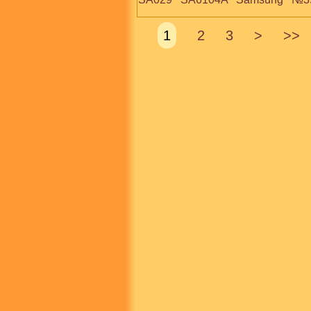
1
2
3
>
>>