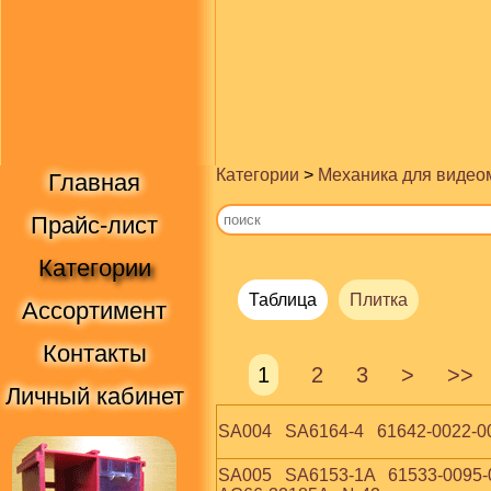
Категории
>
Механика для видео
Главная
Прайс-лист
Категории
Таблица
Плитка
Ассортимент
Контакты
1
2
3
>
>>
Личный кабинет
SA004   SA6164-4   61642-0022-0
SA005   SA6153-1A   61533-0095-0