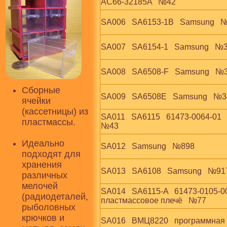
AC66-32185A   №42
SA006   SA6153-1B   Samsung   
SA007   SA6154-1   Samsung   №
SA008   SA6508-F   Samsung   №
Сборные
SA009   SA6508E   Samsung   №
ячейки
(кассетницы) из
SA011   SA6115   61473-0064-01  
пластмассы.
№43
Идеально
SA012   Samsung   №898
подходят для
хранения
SA013   SA6108   Samsung   №91
различных
мелочей
SA014   SA6115-A   61473-0105-00
(радиодеталей,
пластмассовое плечё   №77
рыболовных
крючков и
SA016   ВМЦ8220   программная