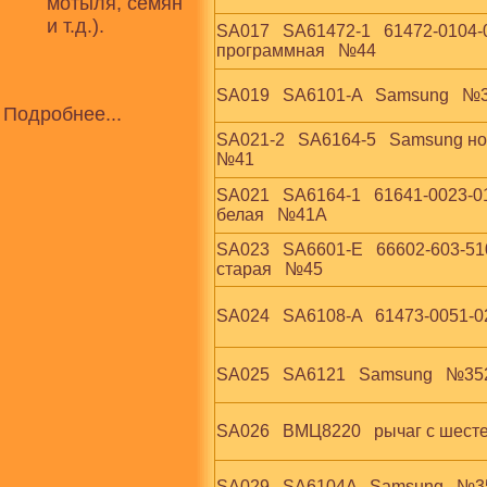
мотыля, семян
и т.д.).
SA017   SA61472-1   61472-0104-
программная   №44
SA019   SA6101-A   Samsung   №
Подробнее...
SA021-2   SA6164-5   Samsung нов
№41
SA021   SA6164-1   61641-0023-0
белая   №41А
SA023   SA6601-E   66602-603-51
старая   №45
SA024   SA6108-A   61473-0051-0
SA025   SA6121   Samsung   №35
SA026   ВМЦ8220   рычаг с шест
SA029   SA6104A   Samsung   №3