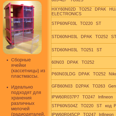
HXY60N02D   TO252   DPAK   HU
ELECTRONICS
STP60NF03L   TO220   ST
STD60NH03L   DPAK   TO252   S
STD60NH03L   TO251   ST
Сборные
60N03   DPAK   TO252
ячейки
(кассетницы) из
P60N03LDG   DPAK   TO252   Nik
пластмассы.
GFB60N03   D2PAK   TO263   Gen
Идеально
подходят для
IPW60R037P7   TO247   Infineon 
хранения
различных
STP60NS04Z   TO220   ST   код  
мелочей
(радиодеталей,
IPW60R045CP   TO247   Infineon  