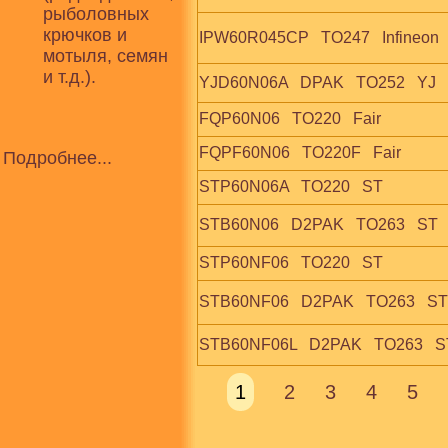
рыболовных
крючков и
IPW60R045CP   TO247   Infineon  
мотыля, семян
и т.д.).
YJD60N06A   DPAK   TO252   YJ
FQP60N06   TO220   Fair
FQPF60N06   TO220F   Fair
Подробнее...
STP60N06A   TO220   ST
STB60N06   D2PAK   TO263   ST
STP60NF06   TO220   ST
STB60NF06   D2PAK   TO263   ST
STB60NF06L   D2PAK   TO263   S
1
2
3
4
5