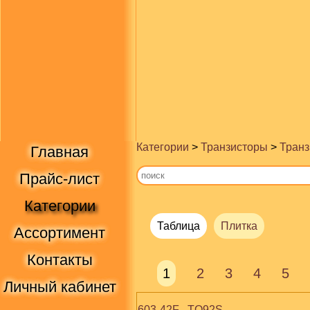
Категории
>
Транзисторы
>
Транз
Главная
Прайс-лист
Категории
Таблица
Плитка
Ассортимент
Контакты
1
2
3
4
5
Личный кабинет
603-42F   TO92S