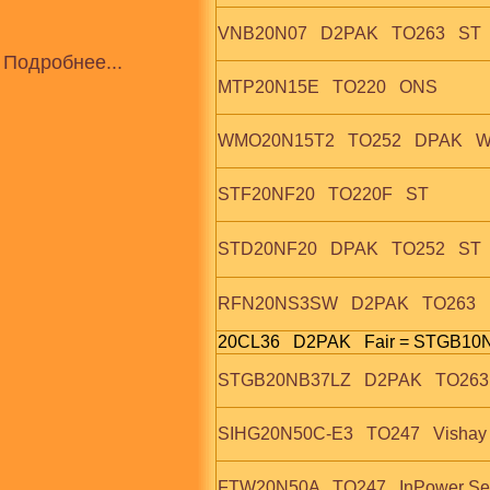
VNB20N07   D2PAK   TO263   ST
Подробнее...
MTP20N15E   TO220   ONS
WMO20N15T2   TO252   DPAK   
STF20NF20   TO220F   ST
STD20NF20   DPAK   TO252   ST
RFN20NS3SW   D2PAK   TO263  
20CL36   D2PAK   Fair = STGB1
STGB20NB37LZ   D2PAK   TO263  
SIHG20N50C-E3   TO247   Vishay
FTW20N50A   TO247   InPower Se