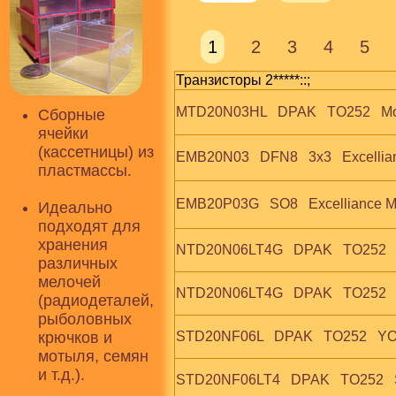
1
2
3
4
5
Транзисторы 2*****::;
MTD20N03HL   DPAK   TO252   M
Сборные
ячейки
(кассетницы) из
EMB20N03   DFN8   3x3   Excellia
пластмассы.
EMB20P03G   SO8   Excelliance 
Идеально
подходят для
хранения
NTD20N06LT4G   DPAK   TO252   
различных
мелочей
NTD20N06LT4G   DPAK   TO252 
(радиодеталей,
рыболовных
крючков и
STD20NF06L   DPAK   TO252   Y
мотыля, семян
и т.д.).
STD20NF06LT4   DPAK   TO252  