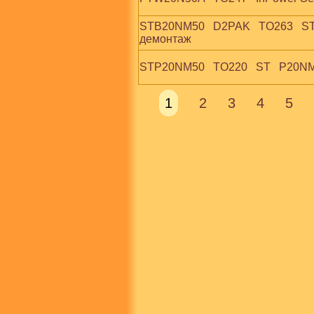
STB20NM50   D2PAK   TO263   STMi
демонтаж
STP20NM50   TO220   ST   P20N
1
2
3
4
5